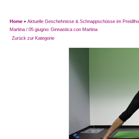
Home
Aktuelle Geschehnisse & Schnappschüsse im Preidlhof / 
»
Martina / 05 giugno: Ginnastica con Martina
Zurück zur Kategorie